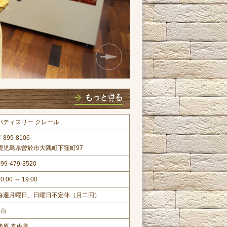
パティスリー クレール
〒899-8106
鹿児島県曽於市大隅町下窪町97
099-479-3520
10:00 ～ 19:00
毎週月曜日、日曜日不定休（月二回）
3台
勝原 真由美