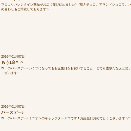
本日よりバレンタイン商品がお店に並び始めました^_^焼きチョコ、アマンドショコラ、
め合わせもご用意しております✨
2016年01月07日
もう1台^_^
本日のバースデー♪いくつになってもお誕生日をお祝いすること…とても素敵だなぁと思い
ございます！
2016年01月07日
バースデー♪
本日のバースデー♪ミニオンのキャラクターデコです！お誕生日おめでとうございます☆*:.｡. o(≧