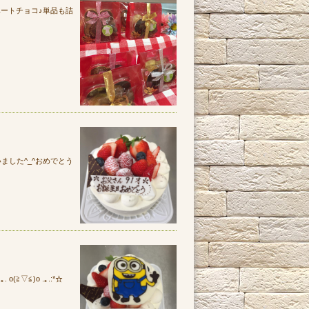
ハートチョコ♪単品も詰
ました^_^おめでとう
▽≦)o .｡.:*☆